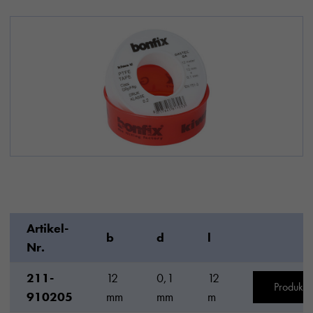
Artikel-
b
d
l
Nr.
211-
12
0,1
12
Produkt 
910205
mm
mm
m