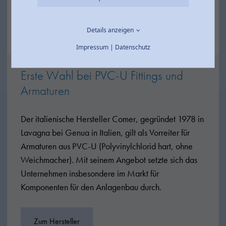
Details anzeigen
Impressum
|
Datenschutz
Erste Wahl bei PVC-U Fittings und
Armaturen
Der italienische Hersteller Comer, gegründet 1978 in
Lavagna bei Genua in Italien, gilt als Vorreiter für
Armaturen aus PVC-U (Polyvinylchlorid hart, ohne
Weichmacher). Mit seinem Angebot setzte sich das
Unternehmen insbesondere im Markt für
Komponenten für den Anlagenbau durch.
Zum Hersteller