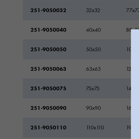
251-9050032
32x32
77x7
251-9050040
40x40
88x8
251-9050050
50x50
103x
251-9050063
63x63
121x1
251-9050075
75x75
142x
251-9050090
90x90
166x
251-9050110
110x110
198x