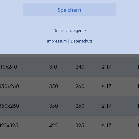
240x175
240
175
≤ 17
Speichern
265x185
265
185
≤ 17
Details anzeigen
Impressum
|
Datenschutz
305x220
305
220
≤ 17
310x240
310
240
≤ 17
350x260
350
260
≤ 17
350x260
350
260
≤ 17
425x325
425
325
≤ 17