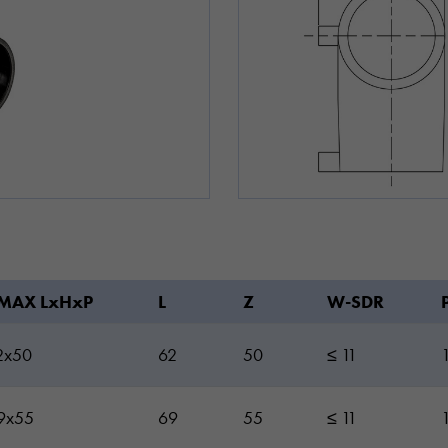
MAX LxHxP
L
Z
W-SDR
2x50
62
50
≤ 11
9x55
69
55
≤ 11