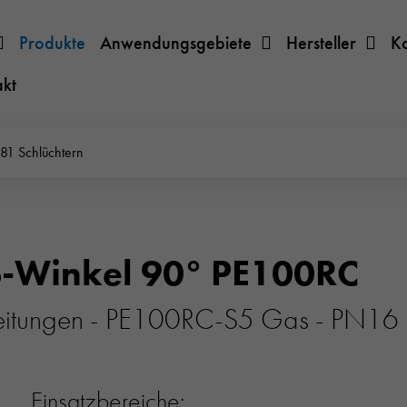
Produkte
Anwendungsgebiete
Hersteller
K
akt
81 Schlüchtern
ß-Winkel 90° PE100RC
leitungen - PE100RC-S5 Gas - PN1
Einsatzbereiche: