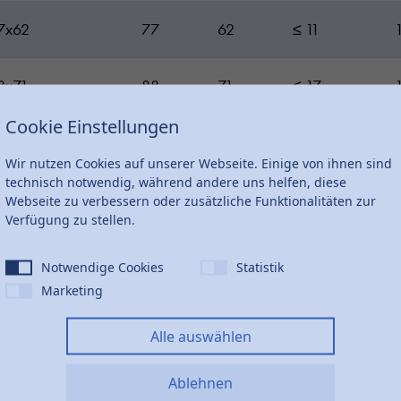
7x62
77
62
≤ 11
8x71
88
71
≤ 17
Cookie Einstellungen
103x82
103
82
≤ 17
Wir nutzen Cookies auf unserer Webseite. Einige von ihnen sind
technisch notwendig, während andere uns helfen, diese
21x96
121
96
≤ 17
Webseite zu verbessern oder zusätzliche Funktionalitäten zur
Verfügung zu stellen.
142x109
142
109
≤ 17
Notwendige Cookies
Statistik
Marketing
166x126
166
126
≤ 17
Alle auswählen
198x148
198
148
≤ 17
Ablehnen