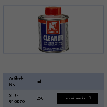
Artikel-
ml
Nr.
211-
250
Produkt merken
910070