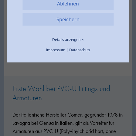
Ablehnen
Speichern
Details anzeigen
Impressum
|
Datenschutz
Erste Wahl bei PVC-U Fittings und
Armaturen
Der italienische Hersteller Comer, gegründet 1978 in
Lavagna bei Genua in Italien, gilt als Vorreiter für
Armaturen aus PVC-U (Polyvinylchlorid hart, ohne