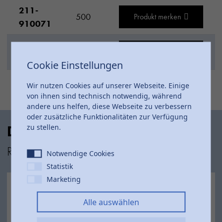
211-
500
Produkt merken
910071
211-
1000
Produkt merken
910072
Cookie Einstellungen
Wir nutzen Cookies auf unserer Webseite. Einige
von ihnen sind technisch notwendig, während
andere uns helfen, diese Webseite zu verbessern
oder zusätzliche Funktionalitäten zur Verfügung
zu stellen.
Das Comer Produktsortiment
Robust und beständig
Notwendige Cookies
Statistik
Marketing
Alle auswählen