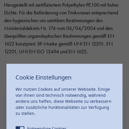
Hersgestellt mit zertifiziertem Polyethylen PE100 mit hoher
Dichte. Für die Beförderung von Trinkwasser entsprechend
den hygienischen uns sanitären Bestimmungen des
Ministerialdekrets Nr. 174 vom 06/04/2004 und den
überprüften organoleptischen Bestimmungen gemäß EN
1622 konzipiert. IIP-Marke gemäß UNI EN 12201, EN
12201, UNI EN ISO 15494 und EN 1622.
Cookie Einstellungen
Wir nutzen Cookies auf unserer Webseite. Einige
von ihnen sind technisch notwendig, während
andere uns helfen, diese Webseite zu verbessern
oder zusätzliche Funktionalitäten zur Verfügung
zu stellen.
Notwendige Cookies