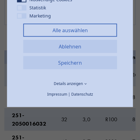
Statistik
Marketing
Alle auswählen
Ablehnen
Artikel-Nr.
d
e
F
n°
Speichern
251-
20
2,0
R100
10
2050016020
Details anzeigen
251-
Impressum
|
Datenschutz
25
2,3
R100
8
2050016025
251-
32
3,0
R100
8
2050016032
251-