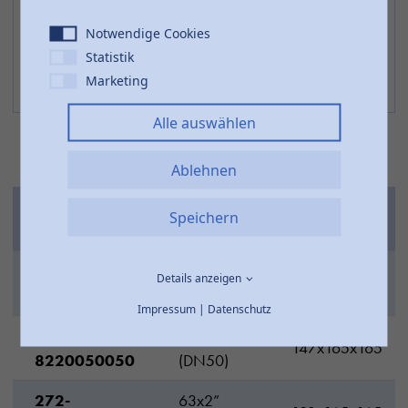
Notwendige Cookies
Statistik
Marketing
Alle auswählen
Ablehnen
DIM
DIM MAX
Speichern
Artikel-Nr.
dxDN
LxHxP
272-
50x1”1/2
Details anzeigen
172x151x151
8220050040
(DN40)
Impressum
|
Datenschutz
272-
50x2”
147x165x165
8220050050
(DN50)
272-
63x2”