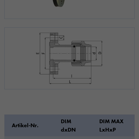
DIM
DIM MAX
Artikel-Nr.
dxDN
LxHxP