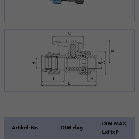
DIM MAX
Artikel-Nr.
DIM dxg
LxHxP