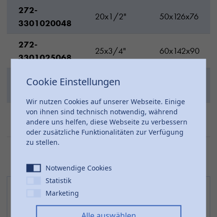
272-
20x1/2"
50x126x76
3301020048
272-
25x3/4"
60x142x90
3301025068
272-
Cookie Einstellungen
32x1"
68x156x102
3301032088
Wir nutzen Cookies auf unserer Webseite. Einige
von ihnen sind technisch notwendig, während
272-
*40x1"1/4
80x205x118
andere uns helfen, diese Webseite zu verbessern
3301040108
oder zusätzliche Funktionalitäten zur Verfügung
zu stellen.
Notwendige Cookies
Statistik
Marketing
Alle auswählen