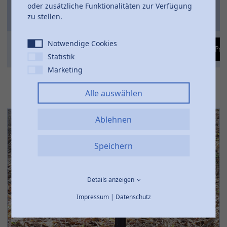
Artikel-
DIM
VPE
oder zusätzliche Funktionalitäten zur Verfügung
L
zu stellen.
Nr.
g
1
272-
Notwendige Cookies
3/4"
29
50
Pro
8642068
Statistik
Marketing
Alle auswählen
Ablehnen
Speichern
Details anzeigen
Impressum
|
Datenschutz