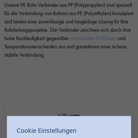
Unsere PE Rohr Verbinder aus PP (Polypropylen) sind speziell
für die Verbindung von Rohren aus PE (Polyethylen) konzipiert
und bieten eine zuverlässige und langlebige Lösung für Ihre
Rohrleitungsprojekte. Die Verbinder zeichnen sich durch ihre
hohe Beständigkeit gegenüber
chemischen Einflüssen
und
Temperaturunterschieden aus und garantieren eine sichere,
stabile Verbindung.
Cookie Einstellungen