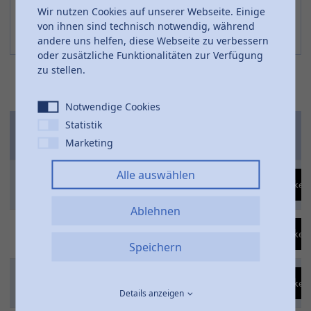
Wir nutzen Cookies auf unserer Webseite. Einige
von ihnen sind technisch notwendig, während
andere uns helfen, diese Webseite zu verbessern
oder zusätzliche Funktionalitäten zur Verfügung
zu stellen.
Notwendige Cookies
Statistik
Artikel-
G
PN
Marketing
Nr.
Alle auswählen
272-
1/2"
6
Produkt merken
5177048
Ablehnen
272-
3/4"
6
Produkt merken
5177068
Speichern
272-
1"
6
Produkt merken
5177088
Details anzeigen