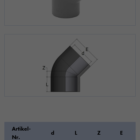
Artikel-
d
L
Z
E
Nr.