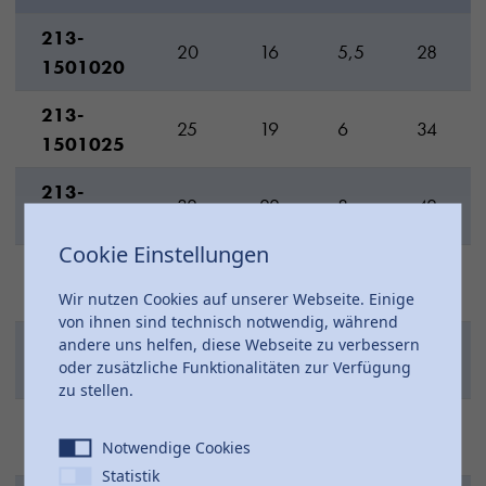
213-
20
16
5,5
28
1501020
213-
25
19
6
34
1501025
213-
32
22
8
42
1501032
Cookie Einstellungen
213-
40
26
10
51
1501040
Wir nutzen Cookies auf unserer Webseite. Einige
von ihnen sind technisch notwendig, während
andere uns helfen, diese Webseite zu verbessern
213-
50
31
12
61
oder zusätzliche Funktionalitäten zur Verfügung
1501050
zu stellen.
213-
63
38
15
75
Notwendige Cookies
1501063
Statistik