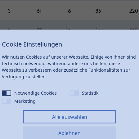
3
61
16
85
220
3
75
16
144
125
Cookie Einstellungen
4
88
16
221
85
Wir nutzen Cookies auf unserer Webseite. Einige von ihnen sind
technisch notwendig, während andere uns helfen, diese
5
106
16
351
45
Webseite zu verbessern oder zusätzliche Funktionalitäten zur
Verfügung zu stellen.
6
126
16
604
27
Notwendige Cookies
Statistik
Marketing
7
145
16
805
20
Alle auswählen
9
161
16
1200
12
Ablehnen