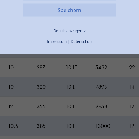
8
181
16
1387
8
Speichern
11
226
10
2610
50
Details anzeigen
Impressum
|
Datenschutz
11
253
10
3655
42
10
287
10 LF
5432
22
10
320
10 LF
7893
14
12
355
10 LF
9958
12
10,5
385
10 LF
13000
12