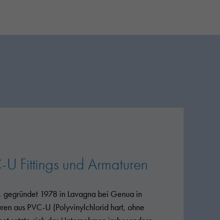
-U Fittings und Armaturen
r, gegründet 1978 in Lavagna bei Genua in
maturen aus PVC-U (Polyvinylchlorid hart, ohne