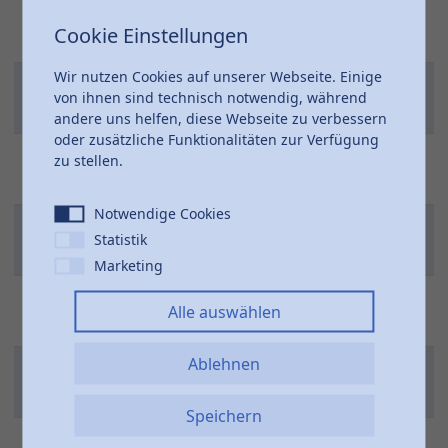
212-
75
260
45°
102
Cookie Einstellungen
2060075
Wir nutzen Cookies auf unserer Webseite. Einige
212-
90
292
45°
120
von ihnen sind technisch notwendig, während
2060090
andere uns helfen, diese Webseite zu verbessern
oder zusätzliche Funktionalitäten zur Verfügung
212-
zu stellen.
110
384
45°
144
2060110
Notwendige Cookies
212-
125
413
45°
161
Statistik
2060125
Marketing
212-
140
430
45°
178
Alle auswählen
2060140
Ablehnen
212-
160
464
45°
202
2060160
Speichern
212-