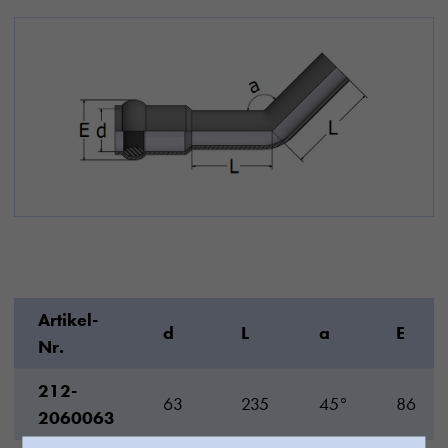
Artikel-
d
L
a
E
Nr.
212-
63
235
45°
86
2060063