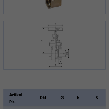
Artikel-
DN
∅
h
S
Nr.