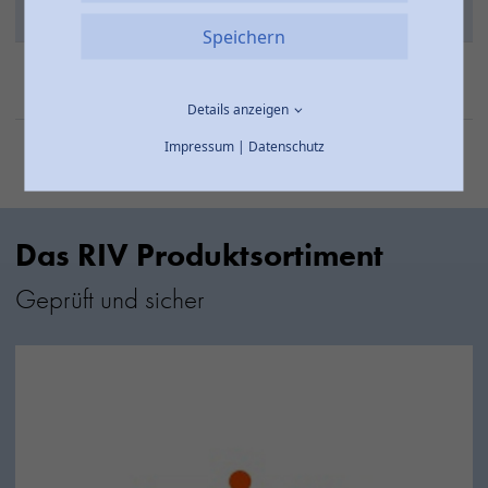
33
105
53
2000128
1/2"
Speichern
311-
2"
45
134
58
2000168
Details anzeigen
Impressum
|
Datenschutz
Das RIV Produktsortiment
Geprüft und sicher