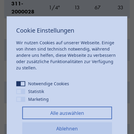
311-
1/4"
13
67
33
2000028
311-
3/8"
13
67
33
Cookie Einstellungen
2000038
Wir nutzen Cookies auf unserer Webseite. Einige
311-
von ihnen sind technisch notwendig, während
1/2"
14
70
35
2000048
andere uns helfen, diese Webseite zu verbessern
oder zusätzliche Funktionalitäten zur Verfügung
311-
zu stellen.
3/4"
15
70
40
2000068
Notwendige Cookies
311-
Statistik
1"
19
80
43
2000088
Marketing
311-
1
Alle auswählen
27
88
48
2000108
1/4"
Ablehnen
311-
1