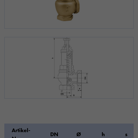
Artikel-
DN
Ø
h
s