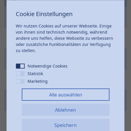
Nr.
Cookie Einstellungen
311-
1/2"
13
92
34
2545048
Wir nutzen Cookies auf unserer Webseite. Einige
von ihnen sind technisch notwendig, während
311-
3/4"
19
117
40
andere uns helfen, diese Webseite zu verbessern
2545068
oder zusätzliche Funktionalitäten zur Verfügung
zu stellen.
311-
1"
25,7
123
45
2545088
Notwendige Cookies
Statistik
311-
1
31
148
54
Marketing
2545108
1/4"
Alle auswählen
311-
1
38
171
60
2545128
1/2"
Ablehnen
311-
2"
48
187
72
Speichern
2545168