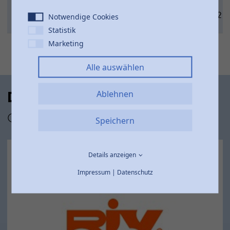
311-
6"
16
1/4"
M30x2
Notwendige Cookies
0166480
Statistik
Marketing
Alle auswählen
Das RIV Produktsortiment
Ablehnen
Geprüft und sicher
Speichern
Details anzeigen
Impressum
|
Datenschutz