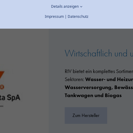
Details anzeigen
Impressum
|
Datenschutz
Wirtschaftlich und 
RIV bietet ein komplettes Sortime
Sektoren:
Wasser- und Heizung
Wasserversorgung, Bewässe
Tankwagen und Biogas
Zum Hersteller