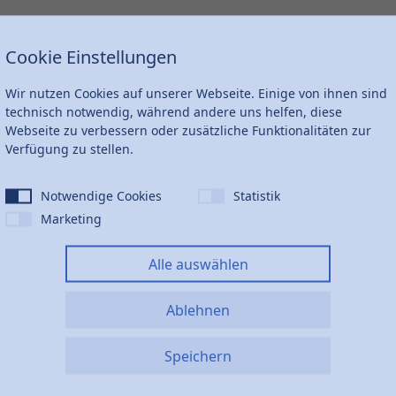
Cookie Einstellungen
D
KG
VPE
Wir nutzen Cookies auf unserer Webseite. Einige von ihnen sind
"
60
0,147
1
technisch notwendig, während andere uns helfen, diese
Webseite zu verbessern oder zusätzliche Funktionalitäten zur
Verfügung zu stellen.
"
80
0,261
1
Notwendige Cookies
Statistik
Marketing
"
100
0,376
1
Alle auswählen
Ablehnen
tsortiment
Speichern