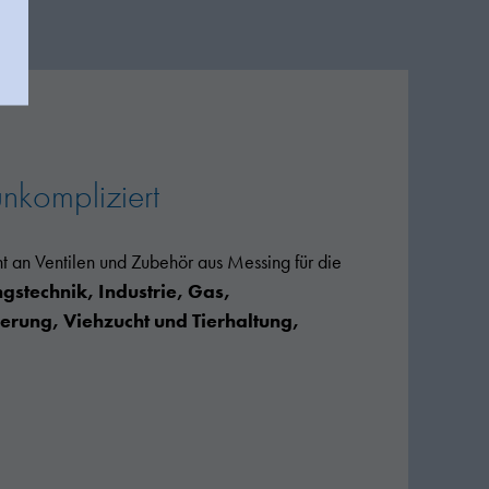
unkompliziert
nt an Ventilen und Zubehör aus Messing für die
stechnik, Industrie, Gas,
rung, Viehzucht und Tierhaltung,