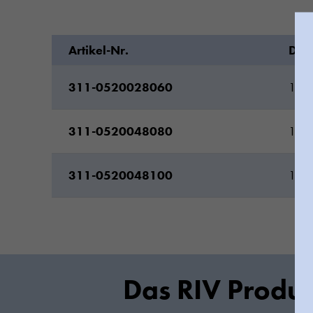
Artikel-Nr.
DN
311-0520028060
1/4
311-0520048080
1/2
311-0520048100
1/2
Das RIV Produk