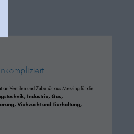
unkompliziert
nt an Ventilen und Zubehör aus Messing für die
stechnik, Industrie, Gas,
rung, Viehzucht und Tierhaltung,