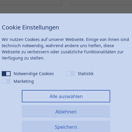
Cookie Einstellungen
H
h
S
F
G
A
Wir nutzen Cookies auf unserer Webseite. Einige von ihnen sind
technisch notwendig, während andere uns helfen, diese
Webseite zu verbessern oder zusätzliche Funktionalitäten zur
Verfügung zu stellen.
801
667
60
M12
M20
150
Notwendige Cookies
Statistik
Marketing
954
795
60
M12
M20
180
Alle auswählen
Ablehnen
Speichern