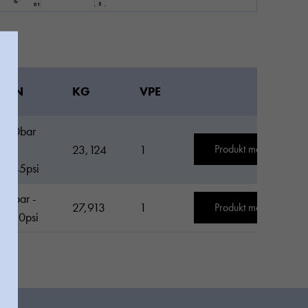
PN
KG
VPE
10bar
-
23,124
1
Produkt merken
145psi
8bar -
27,913
1
Produkt merken
120psi