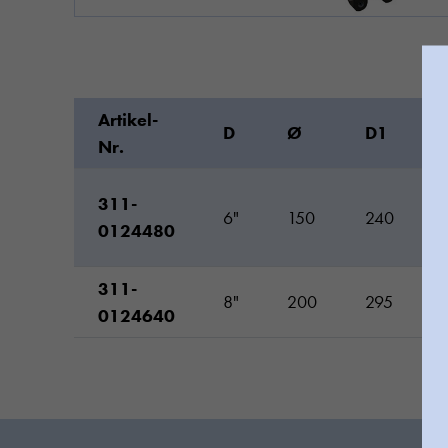
Artikel-
D
Ø
D1
Nr.
311-
6"
150
240
0124480
311-
8"
200
295
0124640