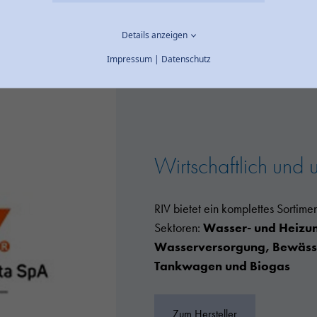
tsortiment
Details anzeigen
Impressum
|
Datenschutz
Wirtschaftlich und 
RIV bietet ein komplettes Sortime
Sektoren:
Wasser- und Heizung
Wasserversorgung, Bewässe
Tankwagen und Biogas
Zum Hersteller