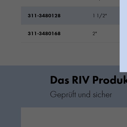
311-3480128
1 1/2"
311-3480168
2"
Das RIV Produk
Geprüft und sicher