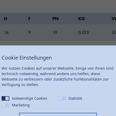
H
F
PN
KG
V
14
9
10
0,013
5
14
10
10
0,017
5
Cookie Einstellungen
15
10
10
0,025
4
Wir nutzen Cookies auf unserer Webseite. Einige von ihnen sind
technisch notwendig, während andere uns helfen, diese
Webseite zu verbessern oder zusätzliche Funktionalitäten zur
18
11
10
0,046
2
Verfügung zu stellen.
18
12
10
0,073
1
Notwendige Cookies
Statistik
Marketing
37
22
10
0,123
1