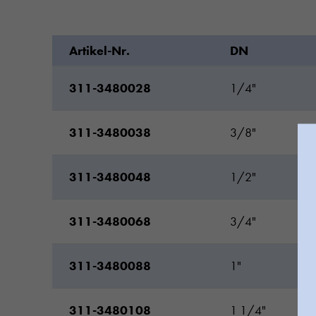
Artikel-Nr.
DN
311-3480028
1/4"
311-3480038
3/8"
311-3480048
1/2"
311-3480068
3/4"
311-3480088
1"
311-3480108
1 1/4"