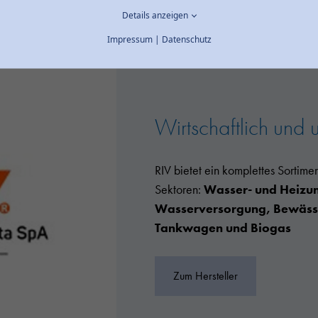
Details anzeigen
Impressum
|
Datenschutz
Wirtschaftlich und 
RIV bietet ein komplettes Sortime
Sektoren:
Wasser- und Heizung
Wasserversorgung, Bewässe
Tankwagen und Biogas
Zum Hersteller