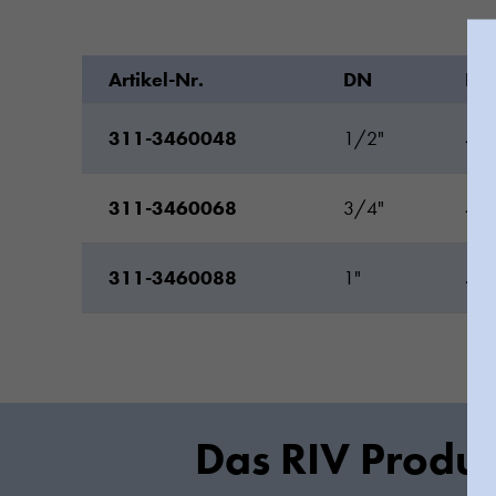
Artikel-Nr.
DN
H
311-3460048
1/2"
45
311-3460068
3/4"
46
311-3460088
1"
53
Das RIV Produk