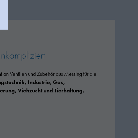
unkompliziert
nt an Ventilen und Zubehör aus Messing für die
stechnik, Industrie, Gas,
rung, Viehzucht und Tierhaltung,