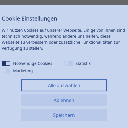
Cookie Einstellungen
F
F1
PN
KG
Wir nutzen Cookies auf unserer Webseite. Einige von ihnen sind
12
12
10
0,220
technisch notwendig, während andere uns helfen, diese
Webseite zu verbessern oder zusätzliche Funktionalitäten zur
Verfügung zu stellen.
15
15
10
0,295
Notwendige Cookies
Statistik
Marketing
16
16
10
0,0394
Alle auswählen
Ablehnen
tsortiment
Speichern